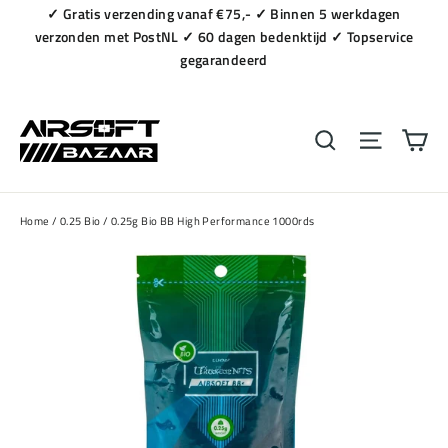
Naar
✓ Gratis verzending vanaf €75,- ✓ Binnen 5 werkdagen
content
verzonden met PostNL ✓ 60 dagen bedenktijd ✓ Topservice
gegarandeerd
Wi
Zoeken
Navigat
Home
/
0.25 Bio
/
0.25g Bio BB High Performance 1000rds