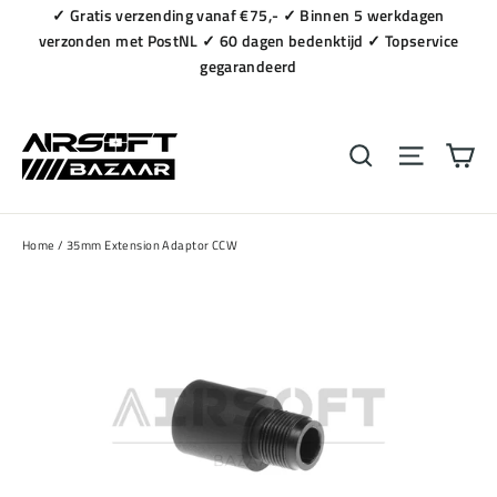
Naar
✓ Gratis verzending vanaf €75,- ✓ Binnen 5 werkdagen
content
verzonden met PostNL ✓ 60 dagen bedenktijd ✓ Topservice
gegarandeerd
Wi
Zoeken
Navigat
Home
/
35mm Extension Adaptor CCW