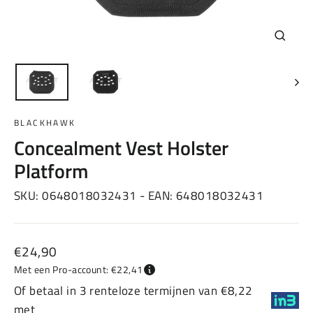
Sluiten
(esc)
BLACKHAWK
Concealment Vest Holster
Platform
SKU:
0648018032431
- EAN:
648018032431
Normale
€24,90
prijs
Met een Pro-account: €22,41
Of betaal in 3 renteloze termijnen van €8,22
met