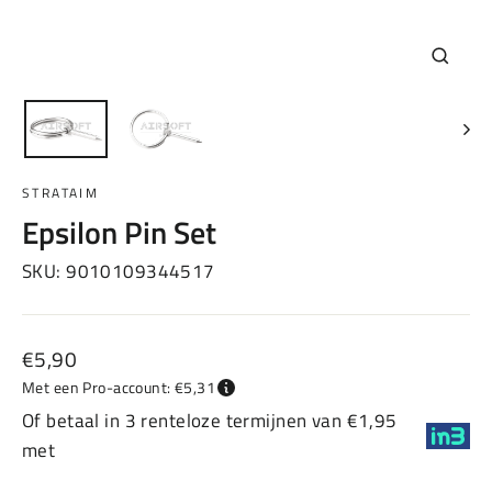
Sluiten
(esc)
STRATAIM
Epsilon Pin Set
SKU:
9010109344517
Normale
€5,90
prijs
Met een Pro-account: €5,31
Of betaal in 3 renteloze termijnen van €1,95
met