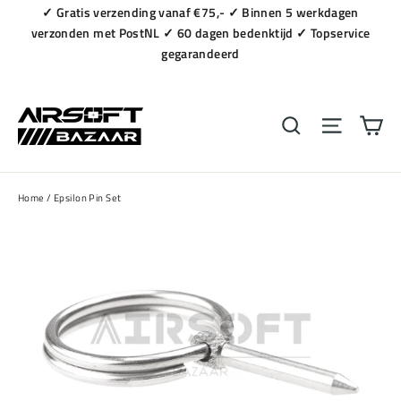
Naar
✓ Gratis verzending vanaf €75,- ✓ Binnen 5 werkdagen
content
verzonden met PostNL ✓ 60 dagen bedenktijd ✓ Topservice
gegarandeerd
Wi
Zoeken
Navigat
Home
/
Epsilon Pin Set