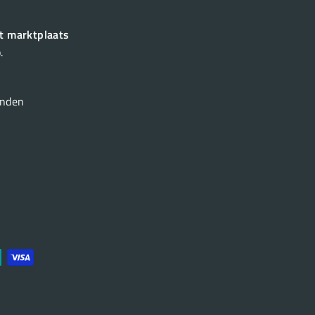
t marktplaats
.
onden