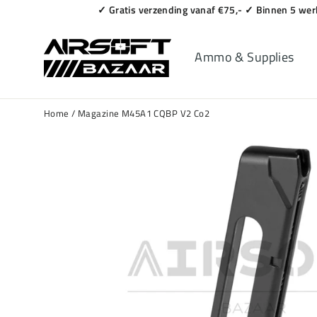
Naar
✓ Gratis verzending vanaf €75,- ✓ Binnen 5 we
content
Ammo & Supplies
Home
/
Magazine M45A1 CQBP V2 Co2