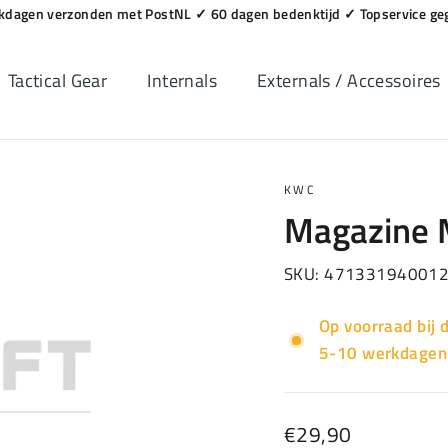
rkdagen verzonden met PostNL ✓ 60 dagen bedenktijd ✓ Topservice g
Tactical Gear
Internals
Externals / Accessoires
KWC
Magazine 
SKU:
47133194001
Op voorraad bij 
5-10 werkdagen
Normale
€29,90