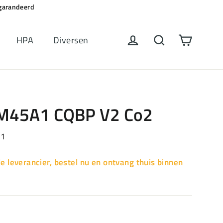
egarandeerd
Winkel
Inloggen
Zoeken
HPA
Diversen
M45A1 CQBP V2 Co2
21
de leverancier, bestel nu en ontvang thuis binnen