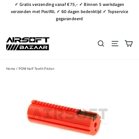
Naar
✓ Gratis verzending vanaf €75,- ✓ Binnen 5 werkdagen
content
verzonden met PostNL ✓ 60 dagen bedenktijd ✓ Topservice
gegarandeerd
Wi
Zoeken
Navigat
Home
/
POM Half Teeth Piston